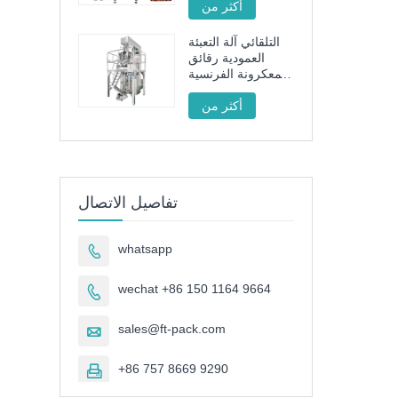
أكثر من
محرك سيرفو كامل
التلقائي آلة التعبئة
العمودية رقائق
المعكرونة الفرنسية
المقلية FT -520
أكثر من
تفاصيل الاتصال
whatsapp

wechat +86 150 1164 9664

sales@ft-pack.com

+86 757 8669 9290
