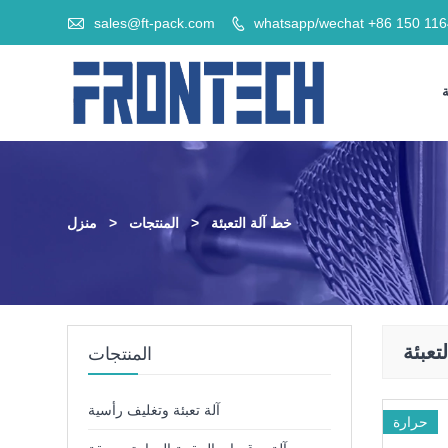

sales@ft-pack.com
whatsapp/wechat +86 150 11

خط آلة التعبئة
>
المنتجات
>
منزل
تعبئة
المنتجات
آلة تعبئة وتغليف رأسية
حرارة