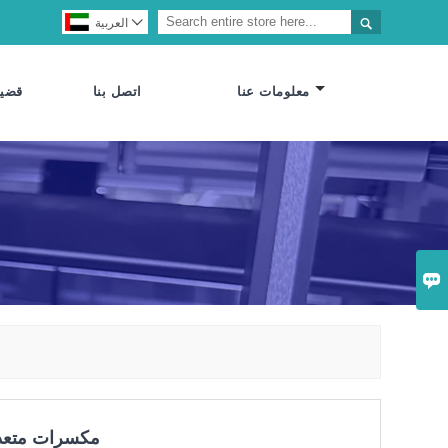


العربية
معلومات عنا
اتصل بنا
قضية

مكسرات متعدد