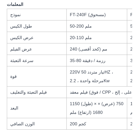
المعلمات
FT-240F (مسحوق)
نموذج
50-200 ملم
طول الكيس
20-110 ملم
عرض الكيس
240 مم (كحد أقصى)
عرض الفيلم
35-80 رزمة / دقيقة
سرعة التعبئة
يار متردد 50HZ ،
220V تيار متردد 50HZ ،
قوة
مرحلة واحدة ، 2.2Kw
فيلم التعبئة والتغليف
ل) × 750 (عرض)
1150 (طول) × 750 (عرض) ×
البعد
1680 (ارتفاع) ملم
200 كجم
الوزن الصافي