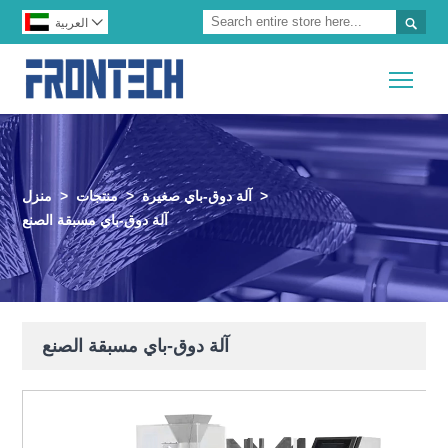


العربية
Togg
>
آلة دوق-باي صغيرة
>
منتجات
>
منزل
آلة دوق-باي مسبقة الصنع
آلة دوق-باي مسبقة الصنع