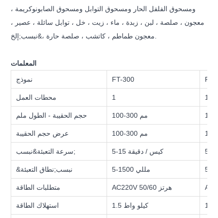
ومسحوق الفلفل الحار ومسحوق التوابل ومسحوق الصابون
و
كريمة ،
معجون ، صلصة ، لبن ، زبدة ، ماء ، زيت ، خل ، توابل سائلة ، عصير ،
&نبسب;إلخ.
معجون طماطم ، كاتشب ، صلصة حارة ،
المعلمات
FT-
FT-300
نموذج
1
1
محطات العمل
100-300 مم
حجم الحقيبة - الطول ملم
100-300 مم
عرض حجم الحقيبة
5-15 كيس / دقيقة
سرعة التعبئة&نبسب;
5-2
5-1500 مللي
&نبسب;نطاق التعبئة
AC220V 50/60 هرتز
متطلبات الطاقة
1.5 كيلو واط
استهلاك الطاقة